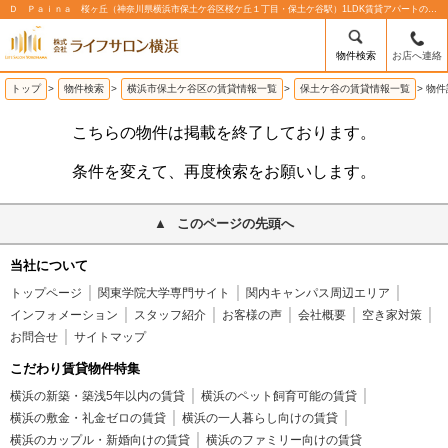
Ｄ Ｐａｉｎａ 桜ヶ丘（神奈川県横浜市保土ケ谷区桜ケ丘１丁目・保土ケ谷駅）1LDK賃貸アパートの賃貸物件情報%% | 株式会社ライフサロン横浜
物件検索
お店へ連絡
トップ
>
物件検索
>
横浜市保土ケ谷区の賃貸情報一覧
>
保土ケ谷の賃貸情報一覧
>
物件
こちらの物件は掲載を終了しております。
条件を変えて、再度検索をお願いします。
このページの先頭へ
当社について
トップページ
関東学院大学専門サイト
関内キャンパス周辺エリア
インフォメーション
スタッフ紹介
お客様の声
会社概要
空き家対策
お問合せ
サイトマップ
こだわり賃貸物件特集
横浜の新築・築浅5年以内の賃貸
横浜のペット飼育可能の賃貸
横浜の敷金・礼金ゼロの賃貸
横浜の一人暮らし向けの賃貸
横浜のカップル・新婚向けの賃貸
横浜のファミリー向けの賃貸