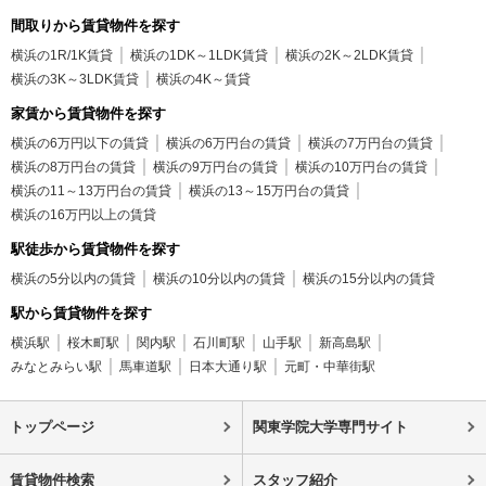
間取りから賃貸物件を探す
横浜の1R/1K賃貸
横浜の1DK～1LDK賃貸
横浜の2K～2LDK賃貸
横浜の3K～3LDK賃貸
横浜の4K～賃貸
家賃から賃貸物件を探す
横浜の6万円以下の賃貸
横浜の6万円台の賃貸
横浜の7万円台の賃貸
横浜の8万円台の賃貸
横浜の9万円台の賃貸
横浜の10万円台の賃貸
横浜の11～13万円台の賃貸
横浜の13～15万円台の賃貸
横浜の16万円以上の賃貸
駅徒歩から賃貸物件を探す
横浜の5分以内の賃貸
横浜の10分以内の賃貸
横浜の15分以内の賃貸
駅から賃貸物件を探す
横浜駅
桜木町駅
関内駅
石川町駅
山手駅
新高島駅
みなとみらい駅
馬車道駅
日本大通り駅
元町・中華街駅
トップページ
関東学院大学専門サイト
賃貸物件検索
スタッフ紹介