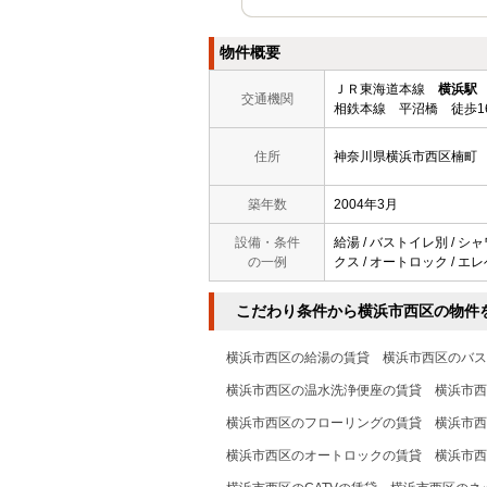
物件概要
ＪＲ東海道本線
横浜駅
交通機関
相鉄本線 平沼橋 徒歩1
住所
神奈川県横浜市西区楠町
築年数
2004年3月
設備・条件
給湯 / バストイレ別 / シ
の一例
クス / オートロック / エレ
こだわり条件から横浜市西区の物件
横浜市西区の給湯の賃貸
横浜市西区のバス
横浜市西区の温水洗浄便座の賃貸
横浜市西
横浜市西区のフローリングの賃貸
横浜市西
横浜市西区のオートロックの賃貸
横浜市西