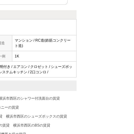
マンション / RC造(鉄筋コンクリー
構造
ト造)
一例
1K
照明付き / エアコン / クロゼット / シューズボッ
/ システムキッチン / 2口コンロ /
横浜市西区のシャワー付洗面台の賃貸
コニーの賃貸
貸
横浜市西区のシューズボックスの賃貸
の賃貸
横浜市西区のBSの賃貸