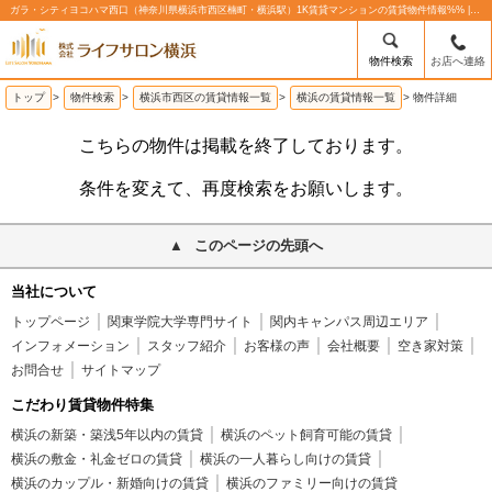
ガラ・シティヨコハマ西口（神奈川県横浜市西区楠町・横浜駅）1K賃貸マンションの賃貸物件情報%% | 株式会社ライフサロン横浜
物件検索
お店へ連絡
トップ
>
物件検索
>
横浜市西区の賃貸情報一覧
>
横浜の賃貸情報一覧
>
物件詳細
こちらの物件は掲載を終了しております。
条件を変えて、再度検索をお願いします。
このページの先頭へ
当社について
トップページ
関東学院大学専門サイト
関内キャンパス周辺エリア
インフォメーション
スタッフ紹介
お客様の声
会社概要
空き家対策
お問合せ
サイトマップ
こだわり賃貸物件特集
横浜の新築・築浅5年以内の賃貸
横浜のペット飼育可能の賃貸
横浜の敷金・礼金ゼロの賃貸
横浜の一人暮らし向けの賃貸
横浜のカップル・新婚向けの賃貸
横浜のファミリー向けの賃貸