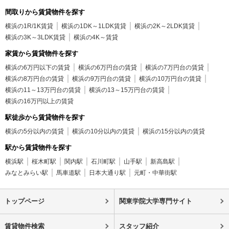
間取りから賃貸物件を探す
横浜の1R/1K賃貸
横浜の1DK～1LDK賃貸
横浜の2K～2LDK賃貸
横浜の3K～3LDK賃貸
横浜の4K～賃貸
家賃から賃貸物件を探す
横浜の6万円以下の賃貸
横浜の6万円台の賃貸
横浜の7万円台の賃貸
横浜の8万円台の賃貸
横浜の9万円台の賃貸
横浜の10万円台の賃貸
横浜の11～13万円台の賃貸
横浜の13～15万円台の賃貸
横浜の16万円以上の賃貸
駅徒歩から賃貸物件を探す
横浜の5分以内の賃貸
横浜の10分以内の賃貸
横浜の15分以内の賃貸
駅から賃貸物件を探す
横浜駅
桜木町駅
関内駅
石川町駅
山手駅
新高島駅
みなとみらい駅
馬車道駅
日本大通り駅
元町・中華街駅
トップページ
関東学院大学専門サイト
賃貸物件検索
スタッフ紹介