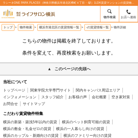
ラシーネONE PARK PLACEII（神奈川県横浜市港北区樽町４丁目・-駅）1LDK賃貸マンションの賃貸物件情報%% | 株式会社ライフサロン横浜
物件検索
お店へ連絡
トップ
>
物件検索
>
横浜市港北区の賃貸情報一覧
>
-の賃貸情報一覧
>
物件詳細
こちらの物件は掲載を終了しております。
条件を変えて、再度検索をお願いします。
このページの先頭へ
当社について
トップページ
関東学院大学専門サイト
関内キャンパス周辺エリア
インフォメーション
スタッフ紹介
お客様の声
会社概要
空き家対策
お問合せ
サイトマップ
こだわり賃貸物件特集
横浜の新築・築浅5年以内の賃貸
横浜のペット飼育可能の賃貸
横浜の敷金・礼金ゼロの賃貸
横浜の一人暮らし向けの賃貸
横浜のカップル・新婚向けの賃貸
横浜のファミリー向けの賃貸