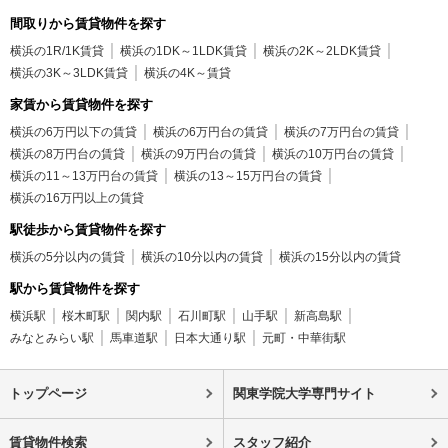
間取りから賃貸物件を探す
横浜の1R/1K賃貸
横浜の1DK～1LDK賃貸
横浜の2K～2LDK賃貸
横浜の3K～3LDK賃貸
横浜の4K～賃貸
家賃から賃貸物件を探す
横浜の6万円以下の賃貸
横浜の6万円台の賃貸
横浜の7万円台の賃貸
横浜の8万円台の賃貸
横浜の9万円台の賃貸
横浜の10万円台の賃貸
横浜の11～13万円台の賃貸
横浜の13～15万円台の賃貸
横浜の16万円以上の賃貸
駅徒歩から賃貸物件を探す
横浜の5分以内の賃貸
横浜の10分以内の賃貸
横浜の15分以内の賃貸
駅から賃貸物件を探す
横浜駅
桜木町駅
関内駅
石川町駅
山手駅
新高島駅
みなとみらい駅
馬車道駅
日本大通り駅
元町・中華街駅
トップページ
関東学院大学専門サイト
賃貸物件検索
スタッフ紹介