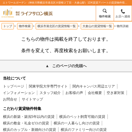
エトワールガーデン（神奈川県横浜市港北区大曽根２丁目・大倉山駅）1DK賃貸アパートの賃貸物件情報%% | 株式会社ライフサロン横浜
物件検索
お店へ連絡
トップ
>
物件検索
>
横浜市港北区の賃貸情報一覧
>
大倉山の賃貸情報一覧
>
物件詳細
こちらの物件は掲載を終了しております。
条件を変えて、再度検索をお願いします。
このページの先頭へ
当社について
トップページ
関東学院大学専門サイト
関内キャンパス周辺エリア
インフォメーション
スタッフ紹介
お客様の声
会社概要
空き家対策
お問合せ
サイトマップ
こだわり賃貸物件特集
横浜の新築・築浅5年以内の賃貸
横浜のペット飼育可能の賃貸
横浜の敷金・礼金ゼロの賃貸
横浜の一人暮らし向けの賃貸
横浜のカップル・新婚向けの賃貸
横浜のファミリー向けの賃貸