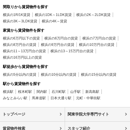
間取りから賃貸物件を探す
横浜の1R/1K賃貸
横浜の1DK～1LDK賃貸
横浜の2K～2LDK賃貸
横浜の3K～3LDK賃貸
横浜の4K～賃貸
家賃から賃貸物件を探す
横浜の6万円以下の賃貸
横浜の6万円台の賃貸
横浜の7万円台の賃貸
横浜の8万円台の賃貸
横浜の9万円台の賃貸
横浜の10万円台の賃貸
横浜の11～13万円台の賃貸
横浜の13～15万円台の賃貸
横浜の16万円以上の賃貸
駅徒歩から賃貸物件を探す
横浜の5分以内の賃貸
横浜の10分以内の賃貸
横浜の15分以内の賃貸
駅から賃貸物件を探す
横浜駅
桜木町駅
関内駅
石川町駅
山手駅
新高島駅
みなとみらい駅
馬車道駅
日本大通り駅
元町・中華街駅
トップページ
関東学院大学専門サイト
賃貸物件検索
スタッフ紹介