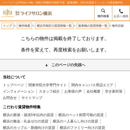
リーベスト山手West Hills（神奈川県横浜市南区平楽・阪東橋駅）4SLDK賃貸マンションの賃貸物件情報%% | 株式会社ライフサロン横浜
物件検索
お店へ連絡
トップ
>
物件検索
>
横浜市南区の賃貸情報一覧
>
阪東橋の賃貸情報一覧
>
物件詳細
こちらの物件は掲載を終了しております。
条件を変えて、再度検索をお願いします。
このページの先頭へ
当社について
トップページ
関東学院大学専門サイト
関内キャンパス周辺エリア
インフォメーション
スタッフ紹介
お客様の声
会社概要
空き家対策
お問合せ
サイトマップ
こだわり賃貸物件特集
横浜の新築・築浅5年以内の賃貸
横浜のペット飼育可能の賃貸
横浜の敷金・礼金ゼロの賃貸
横浜の一人暮らし向けの賃貸
横浜のカップル・新婚向けの賃貸
横浜のファミリー向けの賃貸