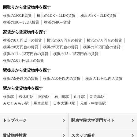
間取りから賃貸物件を探す
横浜の1R/1K賃貸
横浜の1DK～1LDK賃貸
横浜の2K～2LDK賃貸
横浜の3K～3LDK賃貸
横浜の4K～賃貸
家賃から賃貸物件を探す
横浜の6万円以下の賃貸
横浜の6万円台の賃貸
横浜の7万円台の賃貸
横浜の8万円台の賃貸
横浜の9万円台の賃貸
横浜の10万円台の賃貸
横浜の11～13万円台の賃貸
横浜の13～15万円台の賃貸
横浜の16万円以上の賃貸
駅徒歩から賃貸物件を探す
横浜の5分以内の賃貸
横浜の10分以内の賃貸
横浜の15分以内の賃貸
駅から賃貸物件を探す
横浜駅
桜木町駅
関内駅
石川町駅
山手駅
新高島駅
みなとみらい駅
馬車道駅
日本大通り駅
元町・中華街駅
トップページ
関東学院大学専門サイト
賃貸物件検索
スタッフ紹介