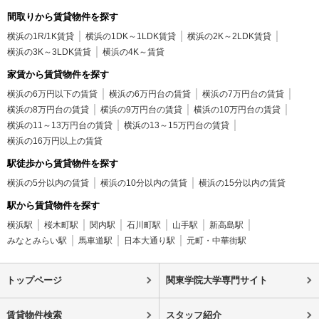
間取りから賃貸物件を探す
横浜の1R/1K賃貸
横浜の1DK～1LDK賃貸
横浜の2K～2LDK賃貸
横浜の3K～3LDK賃貸
横浜の4K～賃貸
家賃から賃貸物件を探す
横浜の6万円以下の賃貸
横浜の6万円台の賃貸
横浜の7万円台の賃貸
横浜の8万円台の賃貸
横浜の9万円台の賃貸
横浜の10万円台の賃貸
横浜の11～13万円台の賃貸
横浜の13～15万円台の賃貸
横浜の16万円以上の賃貸
駅徒歩から賃貸物件を探す
横浜の5分以内の賃貸
横浜の10分以内の賃貸
横浜の15分以内の賃貸
駅から賃貸物件を探す
横浜駅
桜木町駅
関内駅
石川町駅
山手駅
新高島駅
みなとみらい駅
馬車道駅
日本大通り駅
元町・中華街駅
トップページ
関東学院大学専門サイト
賃貸物件検索
スタッフ紹介