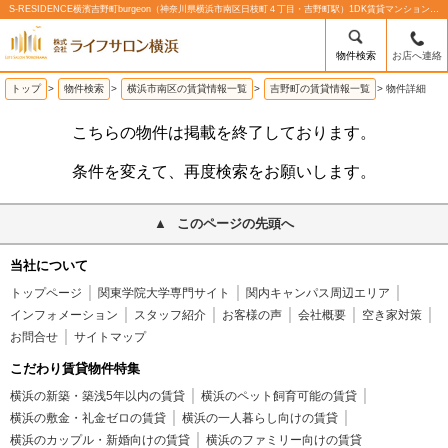
S-RESIDENCE横濱吉野町burgeon（神奈川県横浜市南区日枝町４丁目・吉野町駅）1DK賃貸マンションの賃貸物件情報%% | 株式会社ライフサロン横浜
物件検索
お店へ連絡
トップ
>
物件検索
>
横浜市南区の賃貸情報一覧
>
吉野町の賃貸情報一覧
>
物件詳細
こちらの物件は掲載を終了しております。
条件を変えて、再度検索をお願いします。
このページの先頭へ
当社について
トップページ
関東学院大学専門サイト
関内キャンパス周辺エリア
インフォメーション
スタッフ紹介
お客様の声
会社概要
空き家対策
お問合せ
サイトマップ
こだわり賃貸物件特集
横浜の新築・築浅5年以内の賃貸
横浜のペット飼育可能の賃貸
横浜の敷金・礼金ゼロの賃貸
横浜の一人暮らし向けの賃貸
横浜のカップル・新婚向けの賃貸
横浜のファミリー向けの賃貸