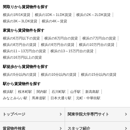
間取りから賃貸物件を探す
横浜の1R/1K賃貸
横浜の1DK～1LDK賃貸
横浜の2K～2LDK賃貸
横浜の3K～3LDK賃貸
横浜の4K～賃貸
家賃から賃貸物件を探す
横浜の6万円以下の賃貸
横浜の6万円台の賃貸
横浜の7万円台の賃貸
横浜の8万円台の賃貸
横浜の9万円台の賃貸
横浜の10万円台の賃貸
横浜の11～13万円台の賃貸
横浜の13～15万円台の賃貸
横浜の16万円以上の賃貸
駅徒歩から賃貸物件を探す
横浜の5分以内の賃貸
横浜の10分以内の賃貸
横浜の15分以内の賃貸
駅から賃貸物件を探す
横浜駅
桜木町駅
関内駅
石川町駅
山手駅
新高島駅
みなとみらい駅
馬車道駅
日本大通り駅
元町・中華街駅
トップページ
関東学院大学専門サイト
賃貸物件検索
スタッフ紹介