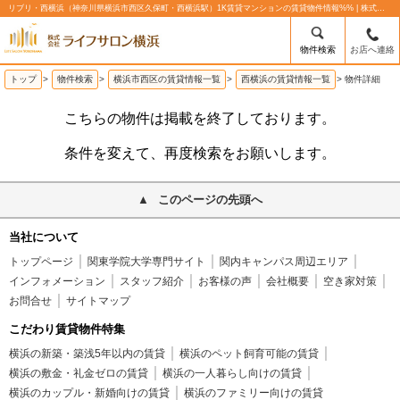
リブリ・西横浜（神奈川県横浜市西区久保町・西横浜駅）1K賃貸マンションの賃貸物件情報%% | 株式会社ライフサロン横浜
物件検索
お店へ連絡
トップ
>
物件検索
>
横浜市西区の賃貸情報一覧
>
西横浜の賃貸情報一覧
>
物件詳細
こちらの物件は掲載を終了しております。
条件を変えて、再度検索をお願いします。
このページの先頭へ
当社について
トップページ
関東学院大学専門サイト
関内キャンパス周辺エリア
インフォメーション
スタッフ紹介
お客様の声
会社概要
空き家対策
お問合せ
サイトマップ
こだわり賃貸物件特集
横浜の新築・築浅5年以内の賃貸
横浜のペット飼育可能の賃貸
横浜の敷金・礼金ゼロの賃貸
横浜の一人暮らし向けの賃貸
横浜のカップル・新婚向けの賃貸
横浜のファミリー向けの賃貸