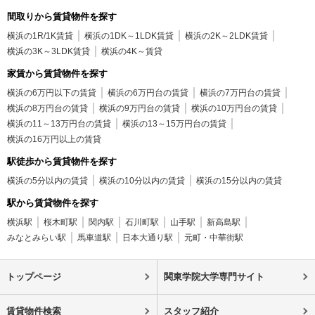
間取りから賃貸物件を探す
横浜の1R/1K賃貸
横浜の1DK～1LDK賃貸
横浜の2K～2LDK賃貸
横浜の3K～3LDK賃貸
横浜の4K～賃貸
家賃から賃貸物件を探す
横浜の6万円以下の賃貸
横浜の6万円台の賃貸
横浜の7万円台の賃貸
横浜の8万円台の賃貸
横浜の9万円台の賃貸
横浜の10万円台の賃貸
横浜の11～13万円台の賃貸
横浜の13～15万円台の賃貸
横浜の16万円以上の賃貸
駅徒歩から賃貸物件を探す
横浜の5分以内の賃貸
横浜の10分以内の賃貸
横浜の15分以内の賃貸
駅から賃貸物件を探す
横浜駅
桜木町駅
関内駅
石川町駅
山手駅
新高島駅
みなとみらい駅
馬車道駅
日本大通り駅
元町・中華街駅
トップページ
関東学院大学専門サイト
賃貸物件検索
スタッフ紹介