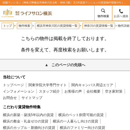
恒陽マンシヨン（神奈川県横浜市神奈川区台町・神奈川駅）2LDK賃貸マンションの賃貸物件情報%% | 株式会社ライフサロン横浜
物件検索
お店へ連絡
トップ
>
物件検索
>
横浜市神奈川区の賃貸情報一覧
>
神奈川の賃貸情報一覧
>
物件詳細
こちらの物件は掲載を終了しております。
条件を変えて、再度検索をお願いします。
このページの先頭へ
当社について
トップページ
関東学院大学専門サイト
関内キャンパス周辺エリア
インフォメーション
スタッフ紹介
お客様の声
会社概要
空き家対策
お問合せ
サイトマップ
こだわり賃貸物件特集
横浜の新築・築浅5年以内の賃貸
横浜のペット飼育可能の賃貸
横浜の敷金・礼金ゼロの賃貸
横浜の一人暮らし向けの賃貸
横浜のカップル・新婚向けの賃貸
横浜のファミリー向けの賃貸