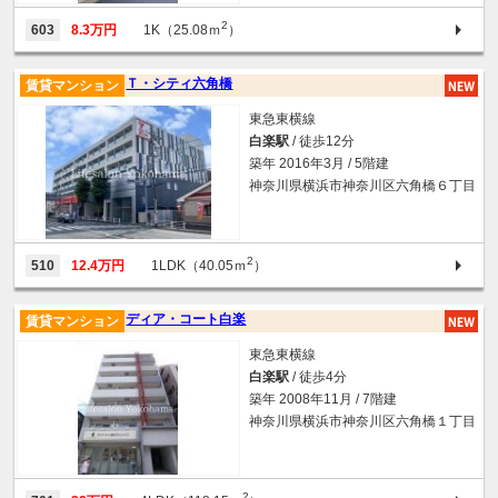
2
603
8.3万円
1K（25.08ｍ
）
Ｔ・シティ六角橋
賃貸マンション
東急東横線
白楽駅
/ 徒歩12分
築年 2016年3月 / 5階建
神奈川県横浜市神奈川区六角橋６丁目
2
510
12.4万円
1LDK（40.05ｍ
）
ディア・コート白楽
賃貸マンション
東急東横線
白楽駅
/ 徒歩4分
築年 2008年11月 / 7階建
神奈川県横浜市神奈川区六角橋１丁目
2