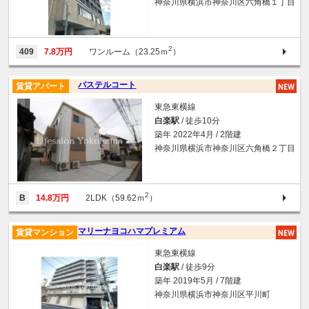
神奈川県横浜市神奈川区六角橋１丁目
2
409
7.8万円
ワンルーム（23.25ｍ
）
パステルコート
賃貸アパート
東急東横線
白楽駅
/ 徒歩10分
築年 2022年4月 / 2階建
神奈川県横浜市神奈川区六角橋２丁目
2
B
14.8万円
2LDK（59.62ｍ
）
マリーナヨコハマプレミアム
賃貸マンション
東急東横線
白楽駅
/ 徒歩9分
築年 2019年5月 / 7階建
神奈川県横浜市神奈川区平川町