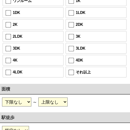
ワンルーム
1K
1DK
1LDK
2K
2DK
2LDK
3K
3DK
3LDK
4K
4DK
4LDK
それ以上
面積
～
駅徒歩