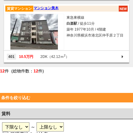
マンション美木
賃貸マンション
東急東横線
白楽駅
/ 徒歩11分
築年 1977年10月 / 4階建
神奈川県横浜市港北区仲手原２丁目
2
401
10.5万円
2DK（42.12ｍ
）
12
件 (総物件数：
12
件)
条件を絞り込む
賃料
～