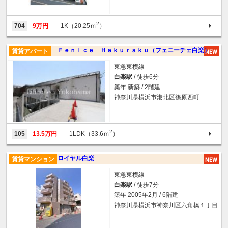
2
704
9万円
1K（20.25ｍ
）
Ｆｅｎｉｃｅ Ｈａｋｕｒａｋｕ（フェニーチェ白楽）
賃貸アパート
東急東横線
白楽駅
/ 徒歩6分
築年 新築 / 2階建
神奈川県横浜市港北区篠原西町
2
105
13.5万円
1LDK（33.6ｍ
）
ロイヤル白楽
賃貸マンション
東急東横線
白楽駅
/ 徒歩7分
築年 2005年2月 / 6階建
神奈川県横浜市神奈川区六角橋１丁目