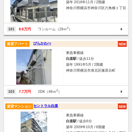
築年 2018年11月 / 2階建
神奈川県横浜市神奈川区六角橋１丁目
2
101
8.6万円
ワンルーム（29ｍ
）
びらかわべ
賃貸アパート
東急東横線
白楽駅
/ 徒歩11分
築年 1991年5月 / 2階建
神奈川県横浜市港北区篠原台町
2
103
7.7万円
2DK（46ｍ
）
セントラル白楽
賃貸マンション
東急東横線
白楽駅
/ 徒歩6分
築年 2009年10月 / 6階建