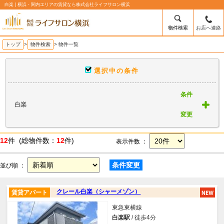
白楽 | 横浜・関内エリアの賃貸なら株式会社ライフサロン横浜
物件検索
お店へ連絡
トップ
>
物件検索
> 物件一覧
選択中の条件
条件
白楽
変更
12
件 (総物件数：
12
件)
表示件数 ：
条件変更
並び順 ：
クレール白楽（シャーメゾン）
賃貸アパート
東急東横線
白楽駅
/ 徒歩4分