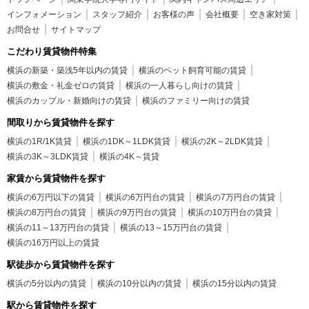
インフォメーション
スタッフ紹介
お客様の声
会社概要
空き家対策
お問合せ
サイトマップ
こだわり賃貸物件特集
横浜の新築・築浅5年以内の賃貸
横浜のペット飼育可能の賃貸
横浜の敷金・礼金ゼロの賃貸
横浜の一人暮らし向けの賃貸
横浜のカップル・新婚向けの賃貸
横浜のファミリー向けの賃貸
間取りから賃貸物件を探す
横浜の1R/1K賃貸
横浜の1DK～1LDK賃貸
横浜の2K～2LDK賃貸
横浜の3K～3LDK賃貸
横浜の4K～賃貸
家賃から賃貸物件を探す
横浜の6万円以下の賃貸
横浜の6万円台の賃貸
横浜の7万円台の賃貸
横浜の8万円台の賃貸
横浜の9万円台の賃貸
横浜の10万円台の賃貸
横浜の11～13万円台の賃貸
横浜の13～15万円台の賃貸
横浜の16万円以上の賃貸
駅徒歩から賃貸物件を探す
横浜の5分以内の賃貸
横浜の10分以内の賃貸
横浜の15分以内の賃貸
駅から賃貸物件を探す