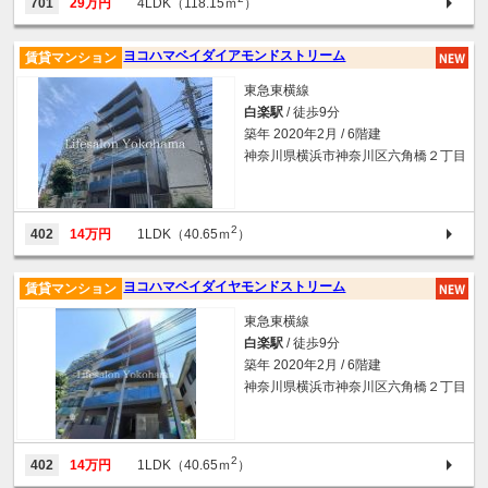
701
29万円
4LDK（118.15ｍ
）
ヨコハマベイダイアモンドストリーム
賃貸マンション
東急東横線
白楽駅
/ 徒歩9分
築年 2020年2月 / 6階建
神奈川県横浜市神奈川区六角橋２丁目
2
402
14万円
1LDK（40.65ｍ
）
ヨコハマベイダイヤモンドストリーム
賃貸マンション
東急東横線
白楽駅
/ 徒歩9分
築年 2020年2月 / 6階建
神奈川県横浜市神奈川区六角橋２丁目
2
402
14万円
1LDK（40.65ｍ
）